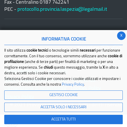
Fax - Centralino 0187 742241
PEC -
protocollo.provincia.laspezia@legalmail.it
x
INFORMATIVA COOKIE
Seguici su:
Il sito utilizza
cookie tecnici
o tecnologie simili
necessari
per funzionare
correttamente. Con il tuo consenso, vorremmo utilizzare anche
cookie di
profilazione
(anche di terze parti) per finalità di marketing o per una
migliore esperienza. Se
chiudi
questo messaggio, tramite la
X
in alto a
Come raggiungerci
Link Utili
destra, accetti solo i cookie necessari.
Seleziona Gestisci Cookie per conoscere i cookie utilizzati e impostare i
IBAN e pagamenti informatici
Partita Iva
consensi. Consulta anche la nostra
Privacy Policy
.
Dichiarazione di Accessibilita'
Cookies Policy
GESTISCI COOKIE
Privacy Policy
© 2021 Provincia della Spezia - Tutti i diritti riservati
ACCETTA SOLO I NECESSARI
ACCETTA TUTTI