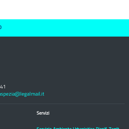
O
241
laspezia@legalmail.it
Servizi