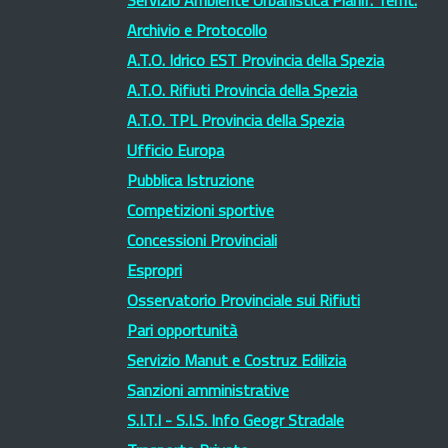
Servizio Ambiente Urbanistica Pianif. Territ.
Archivio e Protocollo
A.T.O. Idrico EST Provincia della Spezia
A.T.O. Rifiuti Provincia della Spezia
A.T.O. TPL Provincia della Spezia
Ufficio Europa
Pubblica Istruzione
Competizioni sportive
Concessioni Provinciali
Espropri
Osservatorio Provinciale sui Rifiuti
Pari opportunità
Servizio Manut e Costruz Edilizia
Sanzioni amministrative
S.I.T.I - S.I.S. Info Geogr Stradale