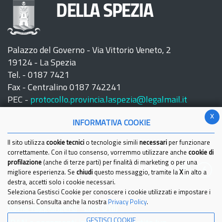
DELLA SPEZIA
Palazzo del Governo - Via Vittorio Veneto, 2
19124 - La Spezia
Tel. - 0187 7421
Fax - Centralino 0187 742241
PEC -
protocollo.provincia.laspezia@legalmail.it
x
INFORMATIVA COOKIE
Il sito utilizza
cookie tecnici
o tecnologie simili
necessari
per funzionare
correttamente. Con il tuo consenso, vorremmo utilizzare anche
cookie di
profilazione
(anche di terze parti) per finalità di marketing o per una
Seguici su:
migliore esperienza. Se
chiudi
questo messaggio, tramite la
X
in alto a
destra, accetti solo i cookie necessari.
Seleziona Gestisci Cookie per conoscere i cookie utilizzati e impostare i
consensi. Consulta anche la nostra
Privacy Policy
.
Come raggiungerci
Link Utili
GESTISCI COOKIE