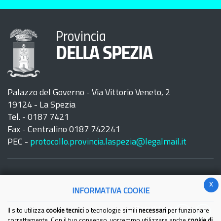
Provincia
DELLA SPEZIA
Palazzo del Governo - Via Vittorio Veneto, 2
19124 - La Spezia
Tel. - 0187 7421
Fax - Centralino 0187 742241
PEC -
protocollo.provincia.laspezia@legalmail.it
x
INFORMATIVA COOKIE
Seguici su:
Il sito utilizza
cookie tecnici
o tecnologie simili
necessari
per funzionare
correttamente. Con il tuo consenso, vorremmo utilizzare anche
cookie di