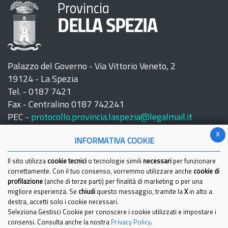
Provincia
DELLA SPEZIA
Palazzo del Governo - Via Vittorio Veneto, 2
19124 - La Spezia
Tel. - 0187 7421
Fax - Centralino 0187 742241
PEC -
protocollo.provincia.laspezia@legalmail.it
x
INFORMATIVA COOKIE
Il sito utilizza
cookie tecnici
o tecnologie simili
necessari
per funzionare
correttamente. Con il tuo consenso, vorremmo utilizzare anche
cookie di
profilazione
(anche di terze parti) per finalità di marketing o per una
Seguici su:
migliore esperienza. Se
chiudi
questo messaggio, tramite la
X
in alto a
destra, accetti solo i cookie necessari.
Seleziona Gestisci Cookie per conoscere i cookie utilizzati e impostare i
consensi. Consulta anche la nostra
Privacy Policy
.