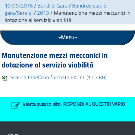
19/09/2016
/
Bandi di Gara
/
Bandi ed esiti di
gara/Servizi
/
2013
/
Manutenzione mezzi meccanici in
dotazione al servizio viabilità
Menu
Manutenzione mezzi meccanici in
dotazione al servizio viabilità
Scarica tabella in formato EXCEL
(1.07 KB)
Valuta questo sito:
RISPONDI AL QUESTIONARIO