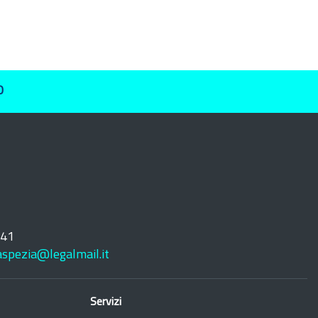
O
241
laspezia@legalmail.it
Servizi