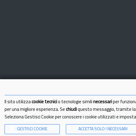
Il sito utilizza
cookie tecnici
o tecnologie simili
necessari
per funzion
per una migliore esperienza. Se
chiudi
questo messaggio, tramite l
Seleziona Gestisci Cookie per conoscere i cookie utilizzati e impost
Come raggiungerci
Link Utili
IBAN e pagamenti informa
Dichiarazione di Accessibilita'
Cookies Policy
Privacy Po
GESTISCI COOKIE
ACCETTA SOLO I NECESSARI