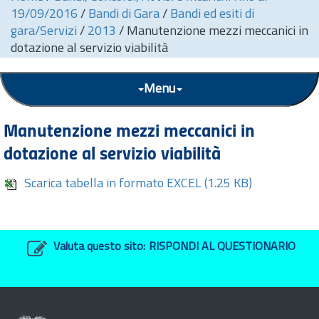
19/09/2016
/
Bandi di Gara
/
Bandi ed esiti di
gara/Servizi
/
2013
/
Manutenzione mezzi meccanici in
dotazione al servizio viabilità
Menu
Manutenzione mezzi meccanici in
dotazione al servizio viabilità
Scarica tabella in formato EXCEL
(1.25 KB)
Valuta questo sito:
RISPONDI AL QUESTIONARIO