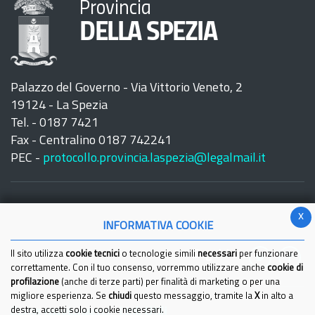
Provincia
DELLA SPEZIA
Palazzo del Governo - Via Vittorio Veneto, 2
19124 - La Spezia
Tel. - 0187 7421
Fax - Centralino 0187 742241
PEC -
protocollo.provincia.laspezia@legalmail.it
x
INFORMATIVA COOKIE
Seguici su:
Il sito utilizza
cookie tecnici
o tecnologie simili
necessari
per funzionare
correttamente. Con il tuo consenso, vorremmo utilizzare anche
cookie di
profilazione
(anche di terze parti) per finalità di marketing o per una
migliore esperienza. Se
chiudi
questo messaggio, tramite la
X
in alto a
Come raggiungerci
destra, accetti solo i cookie necessari.
Link Utili