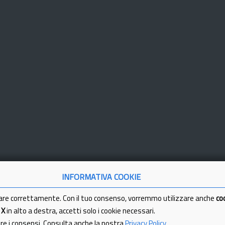
INFORMATIVA COOKIE
are correttamente. Con il tuo consenso, vorremmo utilizzare anche
co
a
X
in alto a destra, accetti solo i cookie necessari.
are i consensi. Consulta anche la nostra
Privacy Policy
.