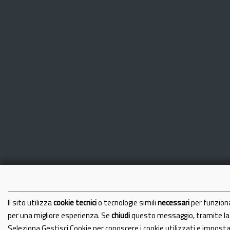
Il sito utilizza
cookie tecnici
o tecnologie simili
necessari
per funzion
per una migliore esperienza. Se
chiudi
questo messaggio, tramite l
Seleziona Gestisci Cookie per conoscere i cookie utilizzati e impost