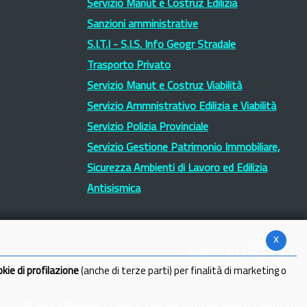
Servizio Manut e Costruz Edilizia
Sanzioni amministrative
S.I.T.I - S.I.S. Info Geogr Stradale
Trasporto Privato
Servizio Manut e Costruz Viabilità
Servizio Ammnistrativo Edilizia e Viabilità
Servizio Polizia Provinciale
Servizio Gestione Patrimonio Immobiliare,
Sicurezza Ambienti di Lavoro ed Edilizia
Antisismica
x
Seguici su:
okie di profilazione
(anche di terze parti) per finalità di marketing o