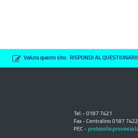
Valuta questo sito:
RISPONDI AL QUESTIONARI
Tel. - 0187 7421
Fax - Centralino 0187 742
PEC -
protocollo.provincia.