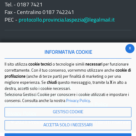
Tel. - 0187 7421
Fax - Centralino 0187 742241
PEC -
protocollo.provincia.laspezia@legalmail.it
x
INFORMATIVA COOKIE
Seguici su:
Il sito utilizza
cookie tecnici
o tecnologie simili
necessari
per funzionare
correttamente. Con il tuo consenso, vorremmo utilizzare anche
cookie di
profilazione
(anche di terze parti) per finalità di marketing o per una
migliore esperienza. Se
chiudi
questo messaggio, tramite la
X
in alto a
Come raggiungerci
Link Utili
destra, accetti solo i cookie necessari.
IBAN e pagamenti informatici
Seleziona Gestisci Cookie per conoscere i cookie utilizzati e impostare i
Partita Iva
consensi. Consulta anche la nostra
Privacy Policy
.
Dichiarazione di Accessibilita'
Cookies Policy
GESTISCI COOKIE
Privacy Policy
© 2021 Provincia della Spezia - Tutti i diritti riservati
ACCETTA SOLO I NECESSARI