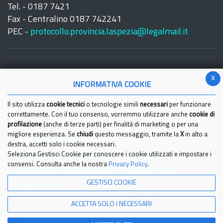
Tel. - 0187 7421
Fax - Centralino 0187 742241
PEC -
protocollo.provincia.laspezia@legalmail.it
x
INFORMATIVA COOKIE
Seguici su:
Il sito utilizza
cookie tecnici
o tecnologie simili
necessari
per funzionare
correttamente. Con il tuo consenso, vorremmo utilizzare anche
cookie di
profilazione
(anche di terze parti) per finalità di marketing o per una
migliore esperienza. Se
chiudi
questo messaggio, tramite la
X
in alto a
Come raggiungerci
Link Utili
destra, accetti solo i cookie necessari.
IBAN e pagamenti informatici
Seleziona Gestisci Cookie per conoscere i cookie utilizzati e impostare i
Partita Iva
consensi. Consulta anche la nostra
Privacy Policy
.
Dichiarazione di Accessibilita'
Cookies Policy
GESTISCI COOKIE
Privacy Policy
© 2021 Provincia della Spezia - Tutti i diritti riservati
ACCETTA SOLO I NECESSARI