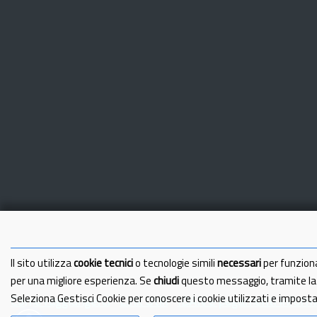
Il sito utilizza
cookie tecnici
o tecnologie simili
necessari
per funzion
per una migliore esperienza. Se
chiudi
questo messaggio, tramite l
Seleziona Gestisci Cookie per conoscere i cookie utilizzati e impost
Come raggiungerci
Link Utili
IBAN e pagamenti informa