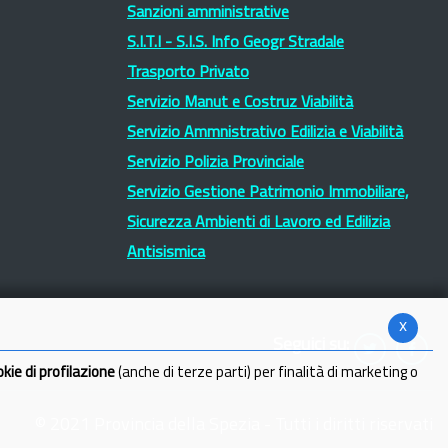
Sanzioni amministrative
S.I.T.I - S.I.S. Info Geogr Stradale
Trasporto Privato
Servizio Manut e Costruz Viabilità
Servizio Ammnistrativo Edilizia e Viabilità
Servizio Polizia Provinciale
Servizio Gestione Patrimonio Immobiliare,
Sicurezza Ambienti di Lavoro ed Edilizia
Antisismica
x
Seguici su:
okie di profilazione
(anche di terze parti) per finalità di marketing o
© 2021 Provincia della Spezia - Tutti i diritti riservati