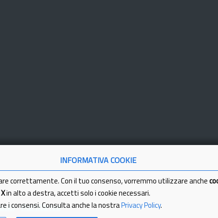
INFORMATIVA COOKIE
are correttamente. Con il tuo consenso, vorremmo utilizzare anche
co
a
X
in alto a destra, accetti solo i cookie necessari.
are i consensi. Consulta anche la nostra
Privacy Policy
.
tici
Partita Iva