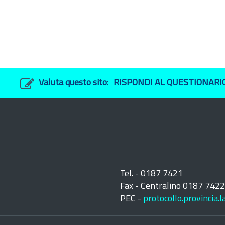
Valuta questo sito:
RISPONDI AL QUESTIONARI
Tel. - 0187 7421
Fax - Centralino 0187 742
PEC -
protocollo.provincia.