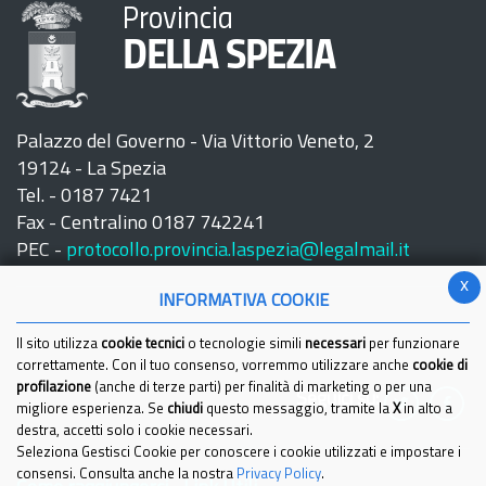
Provincia
DELLA SPEZIA
Palazzo del Governo - Via Vittorio Veneto, 2
19124 - La Spezia
Tel. - 0187 7421
Fax - Centralino 0187 742241
PEC -
protocollo.provincia.laspezia@legalmail.it
x
INFORMATIVA COOKIE
Il sito utilizza
cookie tecnici
o tecnologie simili
necessari
per funzionare
correttamente. Con il tuo consenso, vorremmo utilizzare anche
cookie di
profilazione
(anche di terze parti) per finalità di marketing o per una
Seguici su:
migliore esperienza. Se
chiudi
questo messaggio, tramite la
X
in alto a
destra, accetti solo i cookie necessari.
Seleziona Gestisci Cookie per conoscere i cookie utilizzati e impostare i
consensi. Consulta anche la nostra
Privacy Policy
.