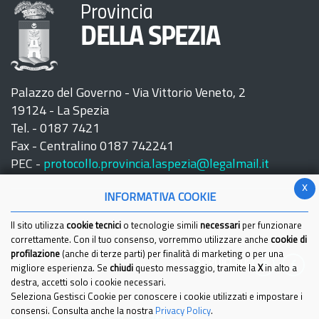
Provincia
DELLA SPEZIA
Palazzo del Governo - Via Vittorio Veneto, 2
19124 - La Spezia
Tel. - 0187 7421
Fax - Centralino 0187 742241
PEC -
protocollo.provincia.laspezia@legalmail.it
x
INFORMATIVA COOKIE
Il sito utilizza
cookie tecnici
o tecnologie simili
necessari
per funzionare
correttamente. Con il tuo consenso, vorremmo utilizzare anche
cookie di
profilazione
(anche di terze parti) per finalità di marketing o per una
Seguici su:
migliore esperienza. Se
chiudi
questo messaggio, tramite la
X
in alto a
destra, accetti solo i cookie necessari.
Seleziona Gestisci Cookie per conoscere i cookie utilizzati e impostare i
consensi. Consulta anche la nostra
Privacy Policy
.