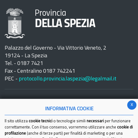
Provincia
DELLA SPEZIA
Palazzo del Governo - Via Vittorio Veneto, 2
19124 - La Spezia
Tel. - 0187 7421
Fax - Centralino 0187 742241
PEC -
protocollo.provincia.laspezia@legalmail.it
x
INFORMATIVA COOKIE
Seguici su:
Il sito utilizza
cookie tecnici
o tecnologie simili
necessari
per funzionare
correttamente. Con il tuo consenso, vorremmo utilizzare anche
cookie di
profilazione
(anche di terze parti) per finalità di marketing o per una