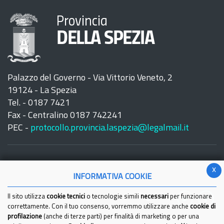
Provincia
DELLA SPEZIA
Palazzo del Governo - Via Vittorio Veneto, 2
19124 - La Spezia
Tel. - 0187 7421
Fax - Centralino 0187 742241
PEC -
protocollo.provincia.laspezia@legalmail.it
x
INFORMATIVA COOKIE
Seguici su:
Il sito utilizza
cookie tecnici
o tecnologie simili
necessari
per funzionare
correttamente. Con il tuo consenso, vorremmo utilizzare anche
cookie di
profilazione
(anche di terze parti) per finalità di marketing o per una