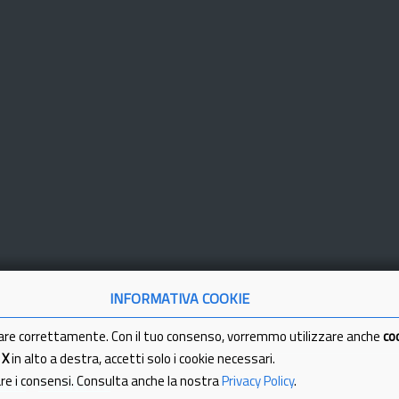
INFORMATIVA COOKIE
are correttamente. Con il tuo consenso, vorremmo utilizzare anche
co
a
X
in alto a destra, accetti solo i cookie necessari.
are i consensi. Consulta anche la nostra
Privacy Policy
.
tici
Partita Iva