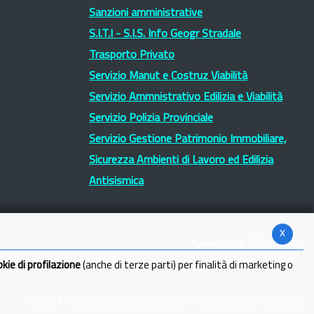
Sanzioni amministrative
S.I.T.I - S.I.S. Info Geogr Stradale
Trasporto Privato
Servizio Manut e Costruz Viabilità
Servizio Ammnistrativo Edilizia e Viabilità
Servizio Polizia Provinciale
Servizio Gestione Patrimonio Immobiliare,
Sicurezza Ambienti di Lavoro ed Edilizia
Antisismica
x
Seguici su:
okie di profilazione
(anche di terze parti) per finalità di marketing o
© 2021 Provincia della Spezia - Tutti i diritti riservati