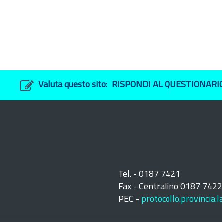
Valuta questo sito:
RISPONDI AL QUESTIONARI
Tel. - 0187 7421
Fax - Centralino 0187 742
PEC -
protocollo.provincia.