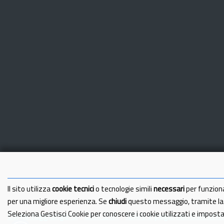
Il sito utilizza
cookie tecnici
o tecnologie simili
necessari
per funzion
per una migliore esperienza. Se
chiudi
questo messaggio, tramite l
Seleziona Gestisci Cookie per conoscere i cookie utilizzati e impost
Come raggiungerci
Link Utili
IBAN e pagamenti informa