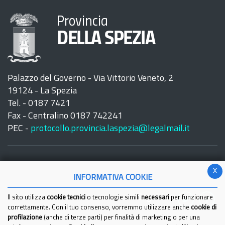
Provincia
DELLA SPEZIA
Palazzo del Governo - Via Vittorio Veneto, 2
19124 - La Spezia
Tel. - 0187 7421
Fax - Centralino 0187 742241
PEC -
protocollo.provincia.laspezia@legalmail.it
x
INFORMATIVA COOKIE
Seguici su:
Il sito utilizza
cookie tecnici
o tecnologie simili
necessari
per funzionare
correttamente. Con il tuo consenso, vorremmo utilizzare anche
cookie di
profilazione
(anche di terze parti) per finalità di marketing o per una