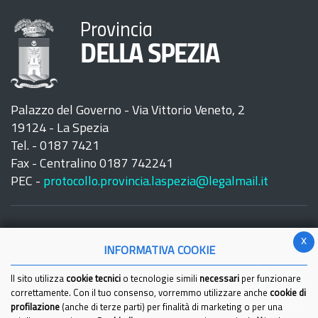
Provincia
DELLA SPEZIA
Palazzo del Governo - Via Vittorio Veneto, 2
19124 - La Spezia
Tel. - 0187 7421
Fax - Centralino 0187 742241
PEC -
protocollo.provincia.laspezia@legalmail.it
x
INFORMATIVA COOKIE
Seguici su:
Il sito utilizza
cookie tecnici
o tecnologie simili
necessari
per funzionare
correttamente. Con il tuo consenso, vorremmo utilizzare anche
cookie di
profilazione
(anche di terze parti) per finalità di marketing o per una