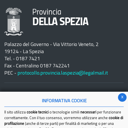
Provincia
DELLA SPEZIA
Palazzo del Governo - Via Vittorio Veneto, 2
19124 - La Spezia
Tel. - 0187 7421
Fax - Centralino 0187 742241
PEC -
protocollo.provincia.laspezia@legalmail.it
x
INFORMATIVA COOKIE
Seguici su:
Il sito utilizza
cookie tecnici
o tecnologie simili
necessari
per funzionare
correttamente. Con il tuo consenso, vorremmo utilizzare anche
cookie di
profilazione
(anche di terze parti) per finalità di marketing o per una