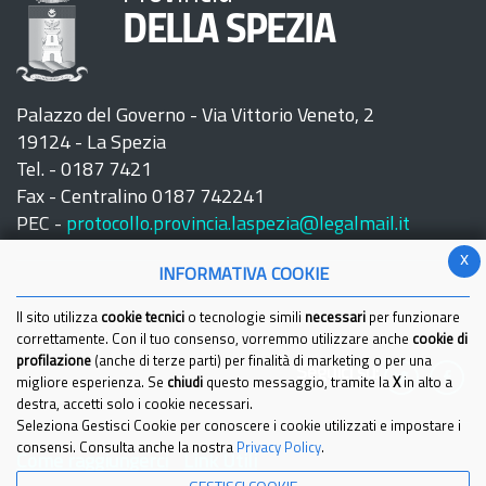
DELLA SPEZIA
Palazzo del Governo - Via Vittorio Veneto, 2
19124 - La Spezia
Tel. - 0187 7421
Fax - Centralino 0187 742241
PEC -
protocollo.provincia.laspezia@legalmail.it
x
INFORMATIVA COOKIE
Il sito utilizza
cookie tecnici
o tecnologie simili
necessari
per funzionare
correttamente. Con il tuo consenso, vorremmo utilizzare anche
cookie di
profilazione
(anche di terze parti) per finalità di marketing o per una
Seguici su:
migliore esperienza. Se
chiudi
questo messaggio, tramite la
X
in alto a
destra, accetti solo i cookie necessari.
Seleziona Gestisci Cookie per conoscere i cookie utilizzati e impostare i
consensi. Consulta anche la nostra
Privacy Policy
.
Come raggiungerci
Link Utili