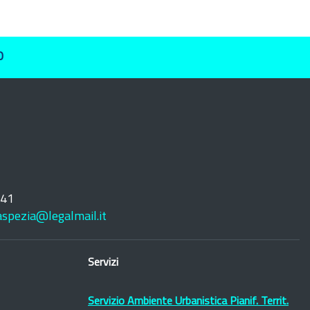
O
241
laspezia@legalmail.it
Servizi
Servizio Ambiente Urbanistica Pianif. Territ.