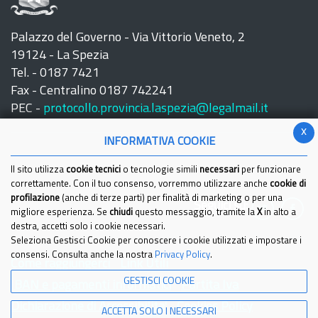
Palazzo del Governo - Via Vittorio Veneto, 2
19124 - La Spezia
Tel. - 0187 7421
Fax - Centralino 0187 742241
PEC -
protocollo.provincia.laspezia@legalmail.it
x
INFORMATIVA COOKIE
Il sito utilizza
cookie tecnici
o tecnologie simili
necessari
per funzionare
correttamente. Con il tuo consenso, vorremmo utilizzare anche
cookie di
profilazione
(anche di terze parti) per finalità di marketing o per una
Seguici su:
migliore esperienza. Se
chiudi
questo messaggio, tramite la
X
in alto a
destra, accetti solo i cookie necessari.
Seleziona Gestisci Cookie per conoscere i cookie utilizzati e impostare i
consensi. Consulta anche la nostra
Privacy Policy
.
Come raggiungerci
Link Utili
GESTISCI COOKIE
IBAN e pagamenti informatici
Partita Iva
Dichiarazione di Accessibilita'
Cookies Policy
ACCETTA SOLO I NECESSARI