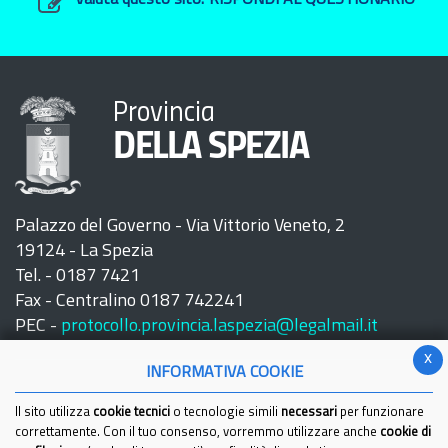
Valuta questo sito:
RISPONDI AL QUESTIONARIO
Provincia
DELLA SPEZIA
Palazzo del Governo - Via Vittorio Veneto, 2
19124 - La Spezia
Tel. - 0187 7421
Fax - Centralino 0187 742241
PEC -
protocollo.provincia.laspezia@legalmail.it
x
INFORMATIVA COOKIE
Il sito utilizza
cookie tecnici
o tecnologie simili
necessari
per funzionare
correttamente. Con il tuo consenso, vorremmo utilizzare anche
cookie di