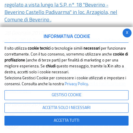
regolato a vista lungo la S.P. n° 18 "Beverino -
Beverino Castello Padivarma" in loc. Arzagiola, nel
Comune di Beverino .
x
28 Gennaio 2010
INFORMATIVA COOKIE
n° 25/2010 Rettifica ordinanza 247/2009 - Istituzione
obbligo di catene o pneumatici da neve.
Il sito utilizza
cookie tecnici
o tecnologie simili
necessari
per funzionare
correttamente. Con il tuo consenso, vorremmo utilizzare anche
cookie di
profilazione
(anche di terze parti) per finalità di marketing o per una
28 Gennaio 2010
migliore esperienza. Se
chiudi
questo messaggio, tramite la
X
in alto a
n° 26/2010 - Istituzione di senso unico alternato della
destra, accetti solo i cookie necessari.
circolazione lungo la S.P. n° 61 "Vernazza - S.
Seleziona Gestisci Cookie per conoscere i cookie utilizzati e impostare i
Bernardino - Fornacchi" in loc. Vernazzola nel Comune
consensi. Consulta anche la nostra
Privacy Policy
.
di Vernazza.
GESTISCI COOKIE
28 Gennaio 2010
ACCETTA SOLO I NECESSARI
n° 29/2010 - Istituzione di un senso unico alternato
regolato a vista lungo la S.P. n° 34 "Pignone - Casale -
ACCETTA TUTTI
Borghetto Vara" in loc. Ginepro, nel Comune di Pignone