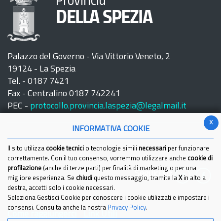
Provincia
DELLA SPEZIA
Palazzo del Governo - Via Vittorio Veneto, 2
19124 - La Spezia
Tel. - 0187 7421
Fax - Centralino 0187 742241
PEC -
protocollo.provincia.laspezia@legalmail.it
x
INFORMATIVA COOKIE
Il sito utilizza
cookie tecnici
o tecnologie simili
necessari
per funzionare
correttamente. Con il tuo consenso, vorremmo utilizzare anche
cookie di
profilazione
(anche di terze parti) per finalità di marketing o per una
Seguici su:
migliore esperienza. Se
chiudi
questo messaggio, tramite la
X
in alto a
destra, accetti solo i cookie necessari.
Seleziona Gestisci Cookie per conoscere i cookie utilizzati e impostare i
consensi. Consulta anche la nostra
Privacy Policy
.
Come raggiungerci
Link Utili