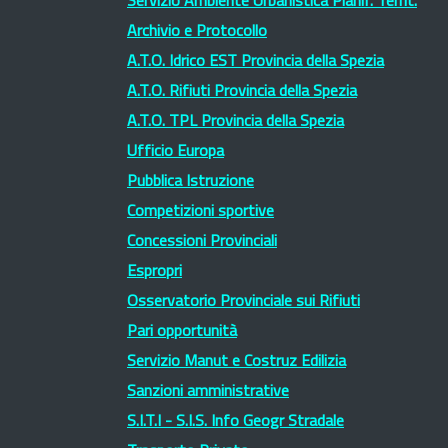
Servizio Ambiente Urbanistica Pianif. Territ.
Archivio e Protocollo
A.T.O. Idrico EST Provincia della Spezia
A.T.O. Rifiuti Provincia della Spezia
A.T.O. TPL Provincia della Spezia
Ufficio Europa
Pubblica Istruzione
Competizioni sportive
Concessioni Provinciali
Espropri
Osservatorio Provinciale sui Rifiuti
Pari opportunità
Servizio Manut e Costruz Edilizia
Sanzioni amministrative
S.I.T.I - S.I.S. Info Geogr Stradale