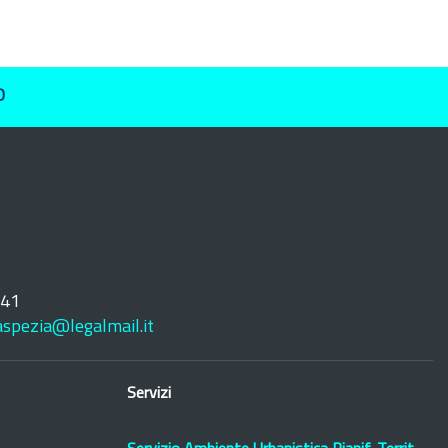
O
241
laspezia@legalmail.it
Servizi