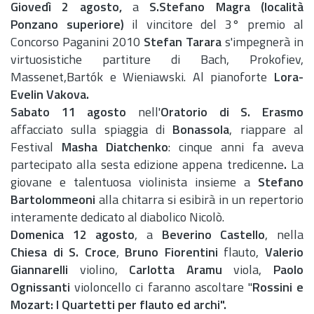
Giovedì 2 agosto,
a
S.Stefano Magra (località
Ponzano superiore)
il vincitore del 3° premio al
Concorso Paganini 2010
Stefan Tarara
s'impegnerà in
virtuosistiche partiture di Bach, Prokofiev,
Massenet,Bartók e Wieniawski. Al pianoforte
Lora-
Evelin Vakova.
Sabato 11 agosto
nell'
Oratorio di S. Erasmo
affacciato sulla spiaggia di
Bonassola
, riappare al
Festival
Masha Diatchenko
: cinque anni fa aveva
partecipato alla sesta edizione appena tredicenne
.
La
giovane e talentuosa violinista insieme a
Stefano
Bartolommeoni
alla chitarra si esibirà in un repertorio
interamente dedicato al diabolico Nicolò.
Domenica 12 agosto
, a
Beverino Castello
, nella
Chiesa di S. Croce
,
Bruno Fiorentini
flauto,
Valerio
Giannarelli
violino,
Carlotta Aramu
viola,
Paolo
Ognissanti
violoncello ci faranno ascoltare "
Rossini e
Mozart: I Quartetti per flauto ed archi".