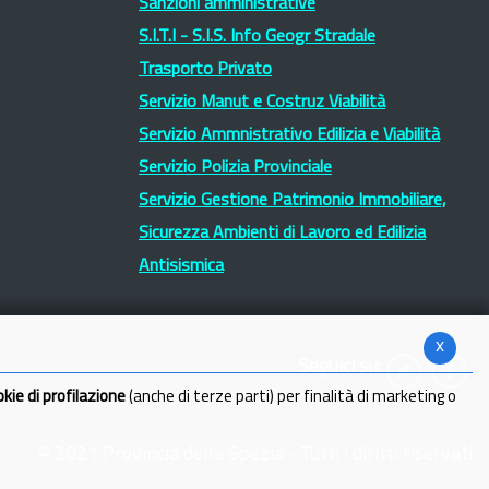
Sanzioni amministrative
S.I.T.I - S.I.S. Info Geogr Stradale
Trasporto Privato
Servizio Manut e Costruz Viabilità
Servizio Ammnistrativo Edilizia e Viabilità
Servizio Polizia Provinciale
Servizio Gestione Patrimonio Immobiliare,
Sicurezza Ambienti di Lavoro ed Edilizia
Antisismica
x
Seguici su:
okie di profilazione
(anche di terze parti) per finalità di marketing o
© 2021 Provincia della Spezia - Tutti i diritti riservati