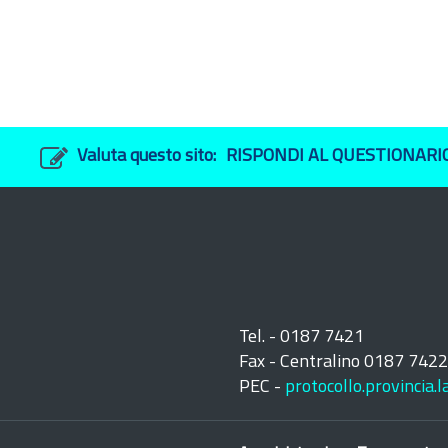
Valuta questo sito:
RISPONDI AL QUESTIONARI
Tel. - 0187 7421
Fax - Centralino 0187 742
PEC -
protocollo.provincia.