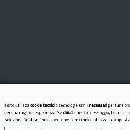
Il sito utilizza
cookie tecnici
o tecnologie simili
necessari
per funzion
per una migliore esperienza. Se
chiudi
questo messaggio, tramite l
Seleziona Gestisci Cookie per conoscere i cookie utilizzati e impost
Come raggiungerci
Link Utili
IBAN e pagamenti informa