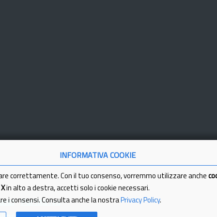
INFORMATIVA COOKIE
are correttamente. Con il tuo consenso, vorremmo utilizzare anche
co
a
X
in alto a destra, accetti solo i cookie necessari.
are i consensi. Consulta anche la nostra
Privacy Policy
.
tici
Partita Iva