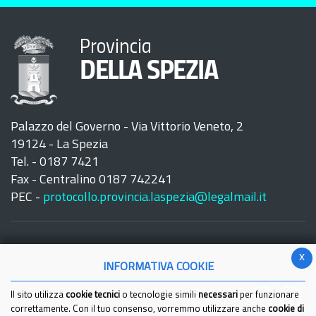
Provincia
DELLA SPEZIA
Palazzo del Governo - Via Vittorio Veneto, 2
19124 - La Spezia
Tel. - 0187 7421
Fax - Centralino 0187 742241
PEC -
protocollo.provincia.laspezia@legalmail.it
x
INFORMATIVA COOKIE
Seguici su:
Il sito utilizza
cookie tecnici
o tecnologie simili
necessari
per funzionare
correttamente. Con il tuo consenso, vorremmo utilizzare anche
cookie di