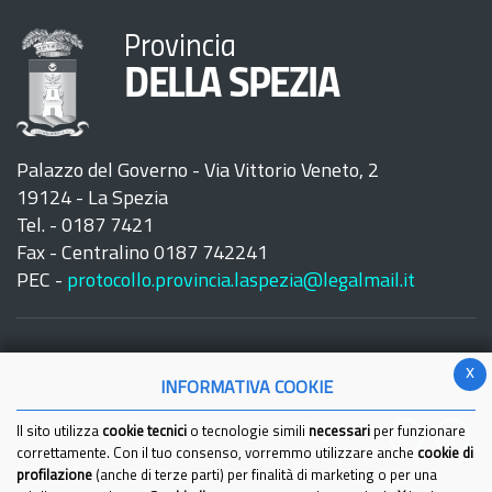
Provincia
DELLA SPEZIA
Palazzo del Governo - Via Vittorio Veneto, 2
19124 - La Spezia
Tel. - 0187 7421
Fax - Centralino 0187 742241
PEC -
protocollo.provincia.laspezia@legalmail.it
x
INFORMATIVA COOKIE
Seguici su:
Il sito utilizza
cookie tecnici
o tecnologie simili
necessari
per funzionare
correttamente. Con il tuo consenso, vorremmo utilizzare anche
cookie di
profilazione
(anche di terze parti) per finalità di marketing o per una