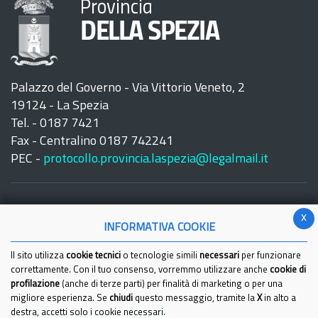
Provincia
DELLA SPEZIA
Palazzo del Governo - Via Vittorio Veneto, 2
19124 - La Spezia
Tel. - 0187 7421
Fax - Centralino 0187 742241
PEC -
protocollo.provincia.laspezia@legalmail.it
x
INFORMATIVA COOKIE
Seguici su:
Il sito utilizza
cookie tecnici
o tecnologie simili
necessari
per funzionare
correttamente. Con il tuo consenso, vorremmo utilizzare anche
cookie di
profilazione
(anche di terze parti) per finalità di marketing o per una
migliore esperienza. Se
chiudi
questo messaggio, tramite la
X
in alto a
Come raggiungerci
destra, accetti solo i cookie necessari.
Link Utili