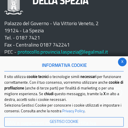
DELLA SPEZIA
Palazzo del Governo - Via Vittorio Veneto, 2
19124 - La Spezia
Tel. - 0187 7421
Fax - Centralino 0187 742241
PEC -
protocollo.provincia.laspezia@legalmail.it
x
INFORMATIVA COOKIE
Il sito utilizza
cookie tecnici
o tecnologie simili
necessari
per funzionare
correttamente. Con il tuo consenso, vorremmo utilizzare anche
cookie di
profilazione
(anche di terze parti) per finalità di marketing o per una
Seguici su:
migliore esperienza. Se
chiudi
questo messaggio, tramite la
X
in alto a
destra, accetti solo i cookie necessari.
Seleziona Gestisci Cookie per conoscere i cookie utilizzati e impostare i
consensi. Consulta anche la nostra
Privacy Policy
.
Come raggiungerci
Link Utili
GESTISCI COOKIE
IBAN e pagamenti informatici
Partita Iva