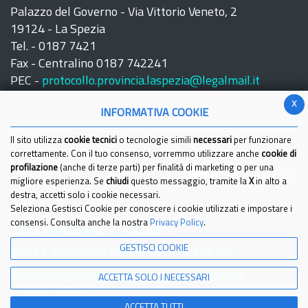
Palazzo del Governo - Via Vittorio Veneto, 2
19124 - La Spezia
Tel. - 0187 7421
Fax - Centralino 0187 742241
PEC -
protocollo.provincia.laspezia@legalmail.it
x
INFORMATIVA COOKIE
Il sito utilizza
cookie tecnici
o tecnologie simili
necessari
per funzionare
correttamente. Con il tuo consenso, vorremmo utilizzare anche
cookie di
profilazione
(anche di terze parti) per finalità di marketing o per una
Seguici su:
migliore esperienza. Se
chiudi
questo messaggio, tramite la
X
in alto a
destra, accetti solo i cookie necessari.
Seleziona Gestisci Cookie per conoscere i cookie utilizzati e impostare i
consensi. Consulta anche la nostra
Privacy Policy
.
Come raggiungerci
Link Utili
GESTISCI COOKIE
IBAN e pagamenti informatici
Partita Iva
Dichiarazione di Accessibilita'
Cookies Policy
ACCETTA SOLO I NECESSARI
Privacy Policy
ACCETTA TUTTI