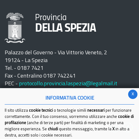
Provincia
DELLA SPEZIA
Palazzo del Governo - Via Vittorio Veneto, 2
19124 - La Spezia
Tel. - 0187 7421
Fax - Centralino 0187 742241
PEC -
protocollo.provincia.laspezia@legalmail.it
x
INFORMATIVA COOKIE
Il sito utilizza
cookie tecnici
o tecnologie simili
necessari
per funzionare
correttamente. Con il tuo consenso, vorremmo utilizzare anche
cookie di
profilazione
(anche di terze parti) per finalità di marketing o per una
Seguici su:
migliore esperienza. Se
chiudi
questo messaggio, tramite la
X
in alto a
destra, accetti solo i cookie necessari.