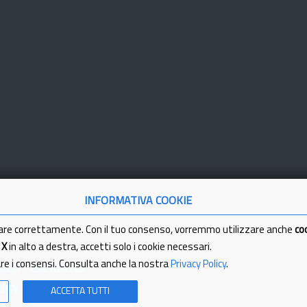
INFORMATIVA COOKIE
are correttamente. Con il tuo consenso, vorremmo utilizzare anche
co
a
X
in alto a destra, accetti solo i cookie necessari.
are i consensi. Consulta anche la nostra
Privacy Policy
.
tici
Partita Iva
licy
ACCETTA TUTTI