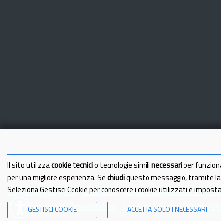
Il sito utilizza
cookie tecnici
o tecnologie simili
necessari
per funzion
per una migliore esperienza. Se
chiudi
questo messaggio, tramite l
Seleziona Gestisci Cookie per conoscere i cookie utilizzati e impost
Come raggiungerci
Link Utili
IBAN e pagamenti informa
Dichiarazione di Accessibilita'
Cookies Policy
Privacy Po
GESTISCI COOKIE
ACCETTA SOLO I NECESSARI