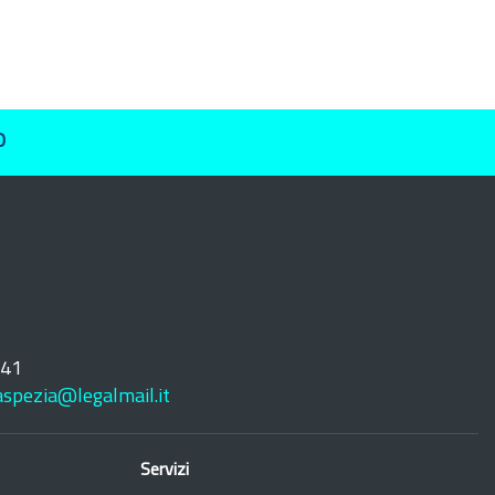
O
241
laspezia@legalmail.it
Servizi