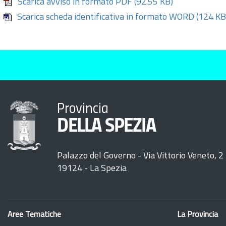
Scarica avviso in formato PDF
(92.55 KB)
Scarica scheda identificativa in formato WORD
(124 KB
Provincia
DELLA SPEZIA
Palazzo del Governo - Via Vittorio Veneto, 2
19124 - La Spezia
Aree Tematiche
La Provincia