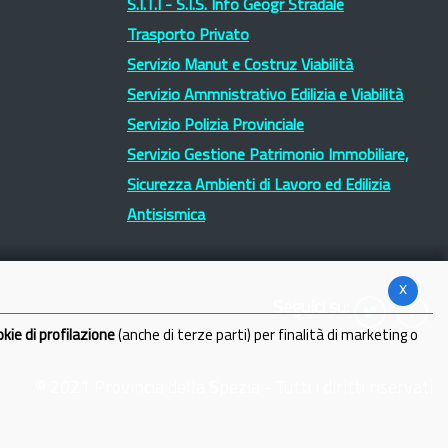
S.I.T.I - S.I.S. Info Geogr Stradale
Trasporto Privato
Servizio Manut e Costruz Viabilità
Servizio Ammnistrativo Edilizia e Viabilità
Servizio Polizia Provinciale
Servizio Gestione Patrimonio Immobiliare,
Sicurezza Ambienti di Lavoro ed Edilizia
Antisismica
x
Seguici su:
okie di profilazione
(anche di terze parti) per finalità di marketing o
© 2021 Provincia della Spezia - Tutti i diritti riservati