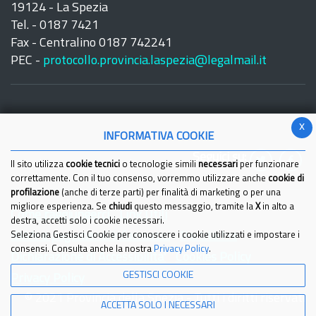
19124 - La Spezia
Tel. - 0187 7421
Fax - Centralino 0187 742241
PEC -
protocollo.provincia.laspezia@legalmail.it
x
INFORMATIVA COOKIE
Seguici su:
Il sito utilizza
cookie tecnici
o tecnologie simili
necessari
per funzionare
correttamente. Con il tuo consenso, vorremmo utilizzare anche
cookie di
profilazione
(anche di terze parti) per finalità di marketing o per una
migliore esperienza. Se
chiudi
questo messaggio, tramite la
X
in alto a
Come raggiungerci
Link Utili
destra, accetti solo i cookie necessari.
IBAN e pagamenti informatici
Partita Iva
Seleziona Gestisci Cookie per conoscere i cookie utilizzati e impostare i
consensi. Consulta anche la nostra
Privacy Policy
.
Dichiarazione di Accessibilita'
Cookies Policy
GESTISCI COOKIE
Privacy Policy
© 2021 Provincia della Spezia - Tutti i diritti riservati
ACCETTA SOLO I NECESSARI