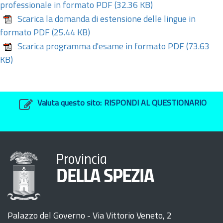
professionale in formato PDF
(32.36 KB)
Scarica la domanda di estensione delle lingue in
formato PDF
(25.44 KB)
Scarica programma d'esame in formato PDF
(73.63
KB)
Valuta questo sito:
RISPONDI AL QUESTIONARIO
Provincia
DELLA SPEZIA
Palazzo del Governo - Via Vittorio Veneto, 2