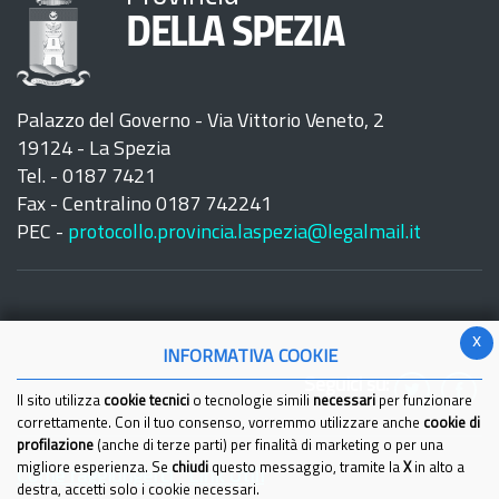
DELLA SPEZIA
Palazzo del Governo - Via Vittorio Veneto, 2
19124 - La Spezia
Tel. - 0187 7421
Fax - Centralino 0187 742241
PEC -
protocollo.provincia.laspezia@legalmail.it
x
INFORMATIVA COOKIE
Seguici su:
Il sito utilizza
cookie tecnici
o tecnologie simili
necessari
per funzionare
correttamente. Con il tuo consenso, vorremmo utilizzare anche
cookie di
profilazione
(anche di terze parti) per finalità di marketing o per una
migliore esperienza. Se
chiudi
questo messaggio, tramite la
X
in alto a
Come raggiungerci
Link Utili
destra, accetti solo i cookie necessari.