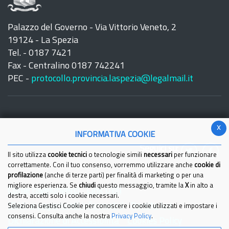
Palazzo del Governo - Via Vittorio Veneto, 2
19124 - La Spezia
Tel. - 0187 7421
Fax - Centralino 0187 742241
PEC -
protocollo.provincia.laspezia@legalmail.it
x
INFORMATIVA COOKIE
Seguici su:
Il sito utilizza
cookie tecnici
o tecnologie simili
necessari
per funzionare
correttamente. Con il tuo consenso, vorremmo utilizzare anche
cookie di
profilazione
(anche di terze parti) per finalità di marketing o per una
migliore esperienza. Se
chiudi
questo messaggio, tramite la
X
in alto a
Come raggiungerci
Link Utili
destra, accetti solo i cookie necessari.
IBAN e pagamenti informatici
Partita Iva
Seleziona Gestisci Cookie per conoscere i cookie utilizzati e impostare i
consensi. Consulta anche la nostra
Privacy Policy
.
Dichiarazione di Accessibilita'
Cookies Policy