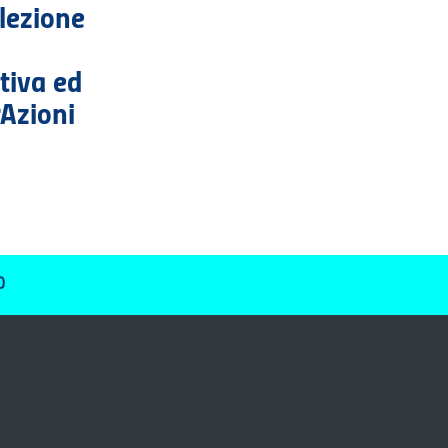
elezione
tiva ed
rAzioni
O