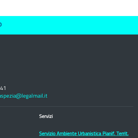
O
241
laspezia@legalmail.it
Servizi
Servizio Ambiente Urbanistica Pianif. Territ.