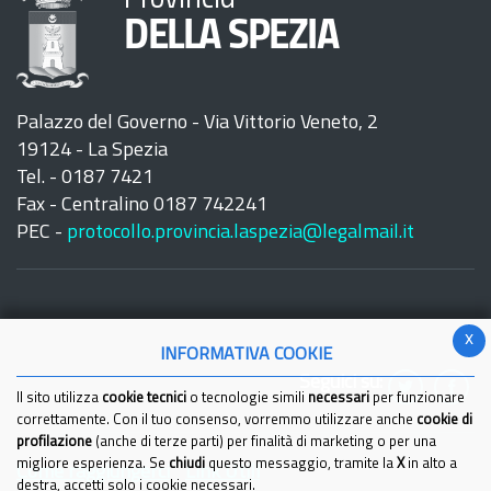
DELLA SPEZIA
Palazzo del Governo - Via Vittorio Veneto, 2
19124 - La Spezia
Tel. - 0187 7421
Fax - Centralino 0187 742241
PEC -
protocollo.provincia.laspezia@legalmail.it
x
INFORMATIVA COOKIE
Seguici su:
Il sito utilizza
cookie tecnici
o tecnologie simili
necessari
per funzionare
correttamente. Con il tuo consenso, vorremmo utilizzare anche
cookie di
profilazione
(anche di terze parti) per finalità di marketing o per una
migliore esperienza. Se
chiudi
questo messaggio, tramite la
X
in alto a
Come raggiungerci
Link Utili
destra, accetti solo i cookie necessari.