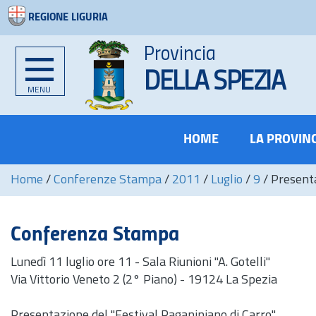
REGIONE LIGURIA
Provincia
DELLA SPEZIA
MENU
HOME
LA PROVIN
Home
/
Conferenze Stampa
/
2011
/
Luglio
/
9
/
Presenta
Conferenza Stampa
Lunedì 11 luglio ore 11 - Sala Riunioni "A. Gotelli"
Via Vittorio Veneto 2 (2° Piano) - 19124 La Spezia
Presentazione del "Festival Paganiniano di Carro"