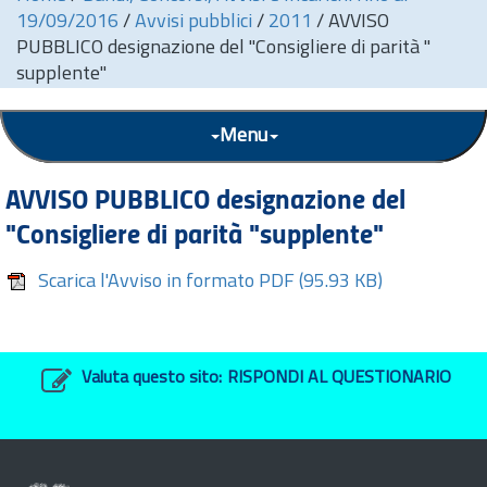
19/09/2016
/
Avvisi pubblici
/
2011
/
AVVISO
PUBBLICO designazione del "Consigliere di parità "
supplente"
Menu
AVVISO PUBBLICO designazione del
"Consigliere di parità "supplente"
Scarica l'Avviso in formato PDF
(95.93 KB)
Valuta questo sito:
RISPONDI AL QUESTIONARIO