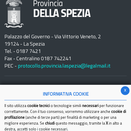
Provincia
DELLA SPEZIA
Palazzo del Governo - Via Vittorio Veneto, 2
19124 - La Spezia
Tel. - 0187 7421
Fax - Centralino 0187 742241
PEC -
protocollo.provincia.laspezia@legalmail.it
x
INFORMATIVA COOKIE
Seguici su:
Il sito utilizza
cookie tecnici
o tecnologie simili
necessari
per funzionare
correttamente. Con il tuo consenso, vorremmo utilizzare anche
cookie di
profilazione
(anche di terze parti) per finalità di marketing o per una
migliore esperienza. Se
chiudi
questo messaggio, tramite la
X
in alto a
Come raggiungerci
destra, accetti solo i cookie necessari.
Link Utili