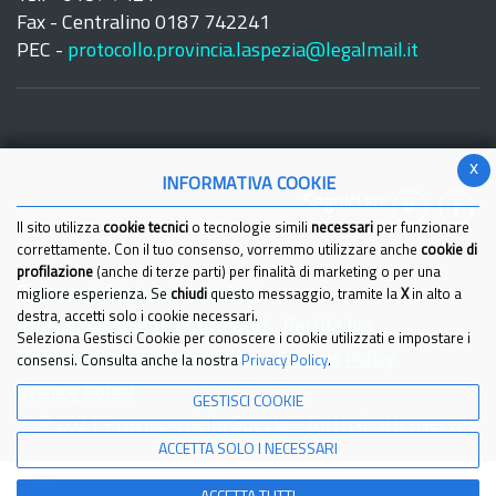
Fax - Centralino 0187 742241
PEC -
protocollo.provincia.laspezia@legalmail.it
x
INFORMATIVA COOKIE
Seguici su:
Il sito utilizza
cookie tecnici
o tecnologie simili
necessari
per funzionare
correttamente. Con il tuo consenso, vorremmo utilizzare anche
cookie di
profilazione
(anche di terze parti) per finalità di marketing o per una
Come raggiungerci
Link Utili
migliore esperienza. Se
chiudi
questo messaggio, tramite la
X
in alto a
destra, accetti solo i cookie necessari.
IBAN e pagamenti informatici
Partita Iva
Seleziona Gestisci Cookie per conoscere i cookie utilizzati e impostare i
Dichiarazione di Accessibilita'
Cookies Policy
consensi. Consulta anche la nostra
Privacy Policy
.
Privacy Policy
GESTISCI COOKIE
© 2021 Provincia della Spezia - Tutti i diritti riservati
ACCETTA SOLO I NECESSARI