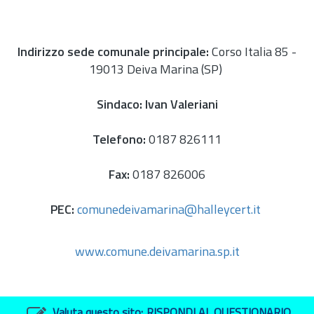
Indirizzo sede comunale principale:
Corso Italia 85 -
19013 Deiva Marina (SP)
Sindaco:
Ivan Valeriani
Telefono:
0187 826111
Fax:
0187 826006
PEC:
comunedeivamarina@halleycert.it
www.comune.deivamarina.sp.it
Valuta questo sito:
RISPONDI AL QUESTIONARIO