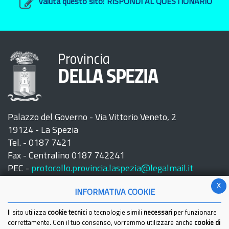
Valuta questo sito:
RISPONDI AL QUESTIONARIO
Provincia
DELLA SPEZIA
Palazzo del Governo - Via Vittorio Veneto, 2
19124 - La Spezia
Tel. - 0187 7421
Fax - Centralino 0187 742241
PEC -
protocollo.provincia.laspezia@legalmail.it
x
INFORMATIVA COOKIE
Il sito utilizza
cookie tecnici
o tecnologie simili
necessari
per funzionare
correttamente. Con il tuo consenso, vorremmo utilizzare anche
cookie di