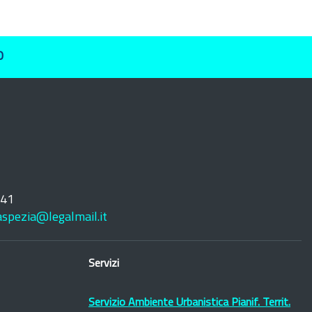
O
241
laspezia@legalmail.it
Servizi
Servizio Ambiente Urbanistica Pianif. Territ.