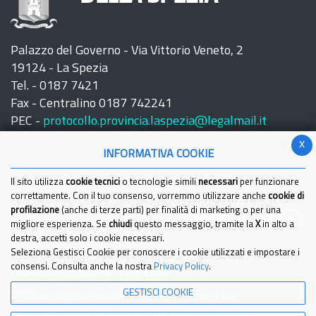
Palazzo del Governo - Via Vittorio Veneto, 2
19124 - La Spezia
Tel. - 0187 7421
Fax - Centralino 0187 742241
PEC -
protocollo.provincia.laspezia@legalmail.it
x
INFORMATIVA COOKIE
Il sito utilizza
cookie tecnici
o tecnologie simili
necessari
per funzionare
correttamente. Con il tuo consenso, vorremmo utilizzare anche
cookie di
profilazione
(anche di terze parti) per finalità di marketing o per una
Seguici su:
migliore esperienza. Se
chiudi
questo messaggio, tramite la
X
in alto a
destra, accetti solo i cookie necessari.
Seleziona Gestisci Cookie per conoscere i cookie utilizzati e impostare i
consensi. Consulta anche la nostra
Privacy Policy
.
Come raggiungerci
Link Utili
GESTISCI COOKIE
IBAN e pagamenti informatici
Partita Iva