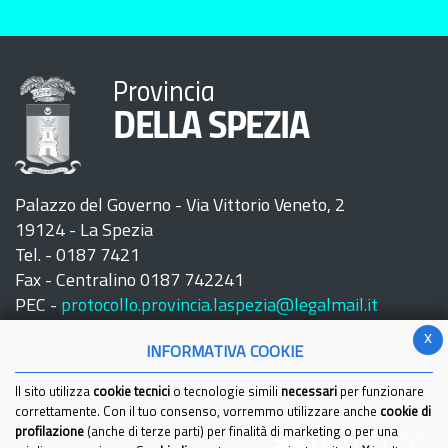
Provincia
DELLA SPEZIA
Palazzo del Governo - Via Vittorio Veneto, 2
19124 - La Spezia
Tel. - 0187 7421
Fax - Centralino 0187 742241
PEC -
protocollo.provincia.laspezia@legalmail.it
x
INFORMATIVA COOKIE
Il sito utilizza
cookie tecnici
o tecnologie simili
necessari
per funzionare
correttamente. Con il tuo consenso, vorremmo utilizzare anche
cookie di
profilazione
(anche di terze parti) per finalità di marketing o per una
Seguici su: